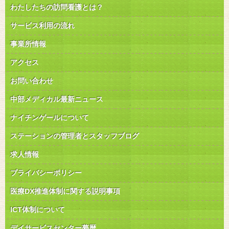
わたしたちの訪問看護とは？
サービス利用の流れ
事業所情報
アクセス
お問い合わせ
中部メディカル最新ニュース
ナイチンゲールについて
ステーションの管理者とスタッフブログ
求人情報
プライバシーポリシー
医療DX推進体制に関する説明事項
ICT体制について
デイサービスセンター夢暦