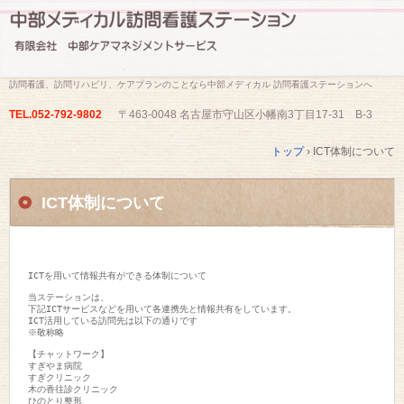
訪問看護、訪問リハビリ、ケアプランのことなら中部メディカル 訪問看護ステーションへ
TEL.
052-792-9802
〒463-0048 名古屋市守山区小幡南3丁目17-31 B-3
トップ
›
ICT体制について
ICT体制について
ICTを用いて情報共有ができる体制について

当ステーションは、

下記ICTサービスなどを用いて各連携先と情報共有をしています。

ICT活用している訪問先は以下の通りです

※敬称略

【チャットワーク】

すぎやま病院

すぎクリニック

木の香往診クリニック

ひのとり整形
