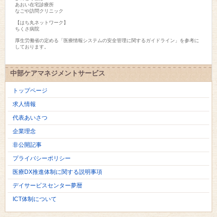
あおい在宅診療所

なごや訪問クリニック

【はち丸ネットワーク】

ちくさ病院

厚生労働省の定める「医療情報システムの安全管理に関するガイドライン」を参考に
しております。

中部ケアマネジメントサービス
トップページ
求人情報
代表あいさつ
企業理念
非公開記事
プライバシーポリシー
医療DX推進体制に関する説明事項
デイサービスセンター夢暦
ICT体制について