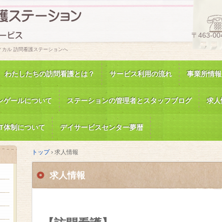
〒463-0
カル 訪問看護ステーションへ
わたしたちの訪問看護とは？
サービス利用の流れ
事業所情報
ンゲールについて
ステーションの管理者とスタッフブログ
求人
CT体制について
デイサービスセンター夢暦
トップ
›
求人情報
求人情報