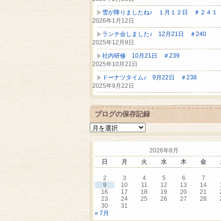
雪が降りましたね♪ １月１２日 ＃２４１
2026年1月12日
ランチ会しました♪ 12月21日 ＃240
2025年12月9日
社内研修 10月21日 ＃239
2025年10月21日
ドーナツタイム♪ 9月22日 ＃238
2025年9月22日
ブログの保存記録
ブ
ロ
グ
2026年8月
の
保
日
月
火
水
木
金
存
記
2
3
4
5
6
7
録
9
10
11
12
13
14
16
17
18
19
20
21
23
24
25
26
27
28
30
31
« 7月