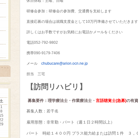
休日休暇：土曜、日曜
研修会参加：研修会の参加費、交通費を支給します
直接応募の場合は就職支度金として10万円準備させていただきま
詳しくはお手数ですがお気軽にお電話かメールをください
電話052-792-9802
携帯090-9179-7406
メール
chubucare@arion.ocn.ne.jp
担当 三宅
【訪問リハビリ】
募集要件：理学療法士・作業療法士・
言語聴覚士(急募)
の有
土
1
募集人数：若干名
8
15
22
雇用形態：非常勤・パート（週１日２時間以上）
29
パート 時給１４００円 プラス能力給または訪問１件 ３，