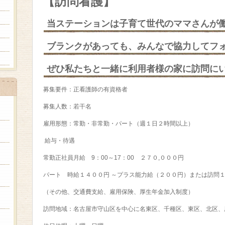
【訪問看護】
当ステーションは子育て世代のママさんが
ブランクがあっても、みんなで協力してフ
ぜひ私たちと一緒に利用者様の家に訪問に
募集要件：正看護師の有資格者
募集人数：若干名
雇用形態：常勤・非常勤・パート（週１日２時間以上）
給与・待遇
常勤正社員月給 9：00～17：00 ２７０,０００円
パート 時給１４００円 ～プラス能力給（２００円）または訪問１
（その他、交通費支給、雇用保険、厚生年金加入制度）
訪問地域：名古屋市守山区を中心に名東区、千種区、東区、北区、