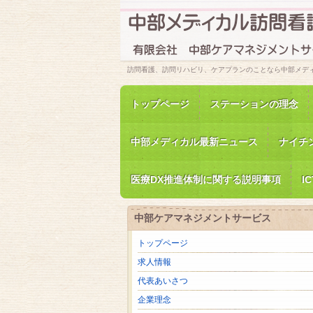
訪問看護、訪問リハビリ、ケアプランのことなら中部メディ
トップページ
ステーションの理念
中部メディカル最新ニュース
ナイチ
医療DX推進体制に関する説明事項
I
中部ケアマネジメントサービス
トップページ
求人情報
代表あいさつ
企業理念