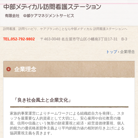
訪問看護、訪問リハビリ、ケアプランのことなら中部メディカル 訪問看護ステーションへ
TEL.
052-792-9802
〒463-0048 名古屋市守山区小幡南3丁目17-31 B-3
トップ
›
企業理念
企業理念
「良き社会風土と企業文化」
家族的事業運営によりチームワークによる組織総合力を発揮し、スタ
ッフを最重要な人的資産として大切にし、安心雇用や自社教育の徹
底、信用や信義という無形の財産重視と経済・経営道徳律重視、個人
的能力の優劣格差競争主義より平均的能力値の相対的引き上げによる
協調重視主義を貫きます。