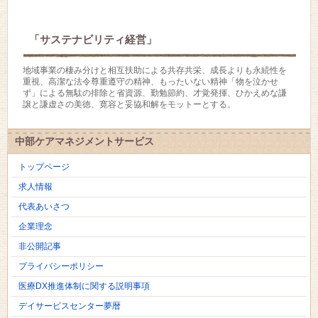
「サステナビリティ経営」
地域事業の棲み分けと相互扶助による共存共栄、成長よりも永続性を
重視、高潔な法令尊重遵守の精神、もったいない精神「物を泣かせ
ず」による無駄の排除と省資源、勤勉節約、才覚発揮、ひかえめな謙
譲と謙虚さの美徳、寛容と妥協和解をモットーとする。
中部ケアマネジメントサービス
トップページ
求人情報
代表あいさつ
企業理念
非公開記事
プライバシーポリシー
医療DX推進体制に関する説明事項
デイサービスセンター夢暦