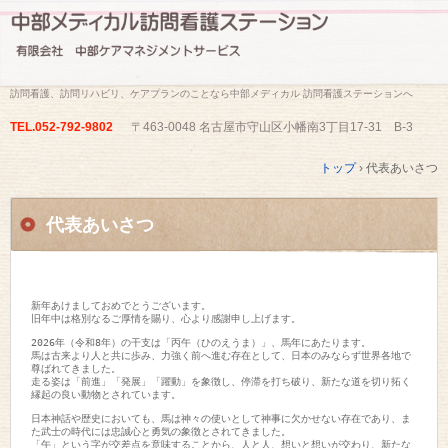
訪問看護、訪問リハビリ、ケアプランのことなら中部メディカル 訪問看護ステーションへ
TEL.
052-792-9802
〒463-0048 名古屋市守山区小幡南3丁目17-31 B-3
トップ
›
代表あいさつ
代表あいさつ
新年あけましておめでとうございます。

旧年中は格別なるご厚情を賜り、心より感謝申し上げます。

2026年（令和8年）の干支は「丙午（ひのえうま）」、馬年にあたります。

馬は古来より人と共に歩み、力強く前へ進む存在として、日本のみならず世界各地で
尊ばれてきました。

走る姿は「前進」「発展」「躍動」を象徴し、停滞を打ち破り、新たな道を切り拓く
縁起の良い動物とされています。

日本神話や歴史においても、馬は神々の使いとして神事に欠かせない存在であり、ま
た武士の時代には忠誠心と勇気の象徴とされてきました。

「午」という字が交差点を意味することから、人と人、想いと想いが交わり、新たな