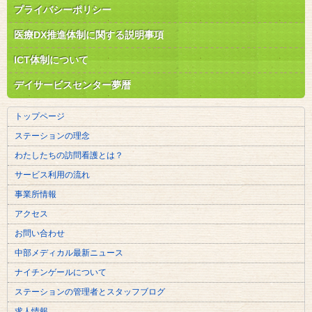
プライバシーポリシー
医療DX推進体制に関する説明事項
ICT体制について
デイサービスセンター夢暦
トップページ
ステーションの理念
わたしたちの訪問看護とは？
サービス利用の流れ
事業所情報
アクセス
お問い合わせ
中部メディカル最新ニュース
ナイチンゲールについて
ステーションの管理者とスタッフブログ
求人情報