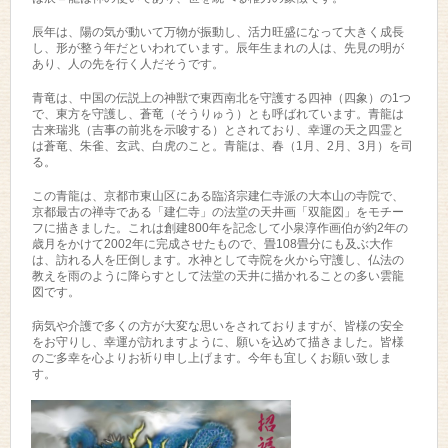
辰年は、陽の気が動いて万物が振動し、活力旺盛になって大きく成長
し、形が整う年だといわれています。辰年生まれの人は、先見の明が
あり、人の先を行く人だそうです。
青竜は、中国の伝説上の神獣で東西南北を守護する四神（四象）の1つ
で、東方を守護し、蒼竜（そうりゅう）とも呼ばれています。青龍は
古来瑞兆（吉事の前兆を示唆する）とされており、幸運の天之四霊と
は蒼竜、朱雀、玄武、白虎のこと。青龍は、春（1月、2月、3月）を司
る。
この青龍は、京都市東山区にある臨済宗建仁寺派の大本山の寺院で、
京都最古の禅寺である「建仁寺」の法堂の天井画「双龍図」をモチー
フに描きました。これは創建800年を記念して小泉淳作画伯が約2年の
歳月をかけて2002年に完成させたもので、畳108畳分にも及ぶ大作
は、訪れる人を圧倒します。水神として寺院を火から守護し、仏法の
教えを雨のように降らすとして法堂の天井に描かれることの多い雲龍
図です。
病気や介護で多くの方が大変な思いをされておりますが、皆様の安全
をお守りし、幸運が訪れますように、願いを込めて描きました。皆様
のご多幸を心よりお祈り申し上げます。今年も宜しくお願い致しま
す。