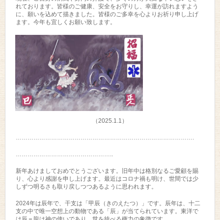
れております。皆様のご健康、安全をお守りし、幸運が訪れますよう
に、願いを込めて描きました。皆様のご多幸を心よりお祈り申し上げ
ます。今年も宜しくお願い致します。
（2025.1.1）
……………………………………………………………………………….
…………………………………………..
新年あけましておめでとうございます。旧年中は格別なるご愛顧を賜
り、心より感謝を申し上げます。最近はコロナ禍も明け、世間では少
しずつ明るさも取り戻しつつあるように思われます。
2024年は辰年で、干支は「甲辰（きのえたつ）」です。辰年は、十二
支の中で唯一空想上の動物である「辰」が当てられています。東洋で
は辰＝龍は神の使いであり、世を統べる権力の象徴です。