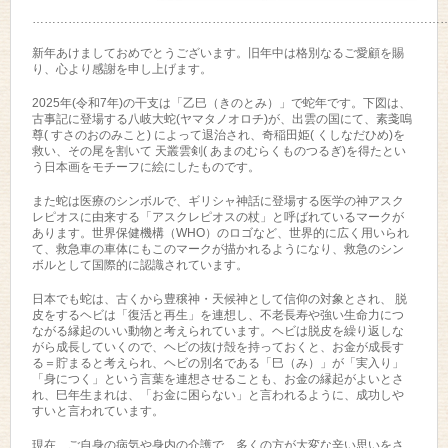
………………………………………………………………………………………………
新年あけましておめでとうございます。旧年中は格別なるご愛顧を賜
り、心より感謝を申し上げます。
2025年(令和7年)の干支は「乙巳（きのとみ）」で蛇年です。下図は、
古事記に登場する八岐大蛇(ヤマタノオロチ)が、出雲の国にて、素戔嗚
尊( すさのおのみこと) によって退治され、奇稲田姫( くしなだひめ)を
救い、その尾を割いて 天叢雲剣( あまのむらくものつるぎ)を得たとい
う日本画をモチーフに絵にしたものです。
また蛇は医療のシンボルで、ギリシャ神話に登場する医学の神アスク
レピオスに由来する「アスクレピオスの杖」と呼ばれているマークが
あります。世界保健機構（WHO）のロゴなど、世界的に広く用いられ
て、救急車の車体にもこのマークが描かれるようになり、救急のシン
ボルとして国際的に認識されています。
日本でも蛇は、古くから豊穣神・天候神として信仰の対象とされ、 脱
皮をするヘビは「復活と再生」を連想し、不老長寿や強い生命力につ
ながる縁起のいい動物と考えられています。ヘビは脱皮を繰り返しな
がら成長していくので、ヘビの抜け殻を持っておくと、お金が成長す
る＝貯まると考えられ、ヘビの別名である「巳（み）」が「実入り」
「身につく」という言葉を連想させることも、お金の縁起がよいとさ
れ、巳年生まれは、「お金に困らない」と言われるように、成功しや
すいと言われています。
現在、ご自身の病気や身内の介護で、多くの方が大変な辛い思いをさ