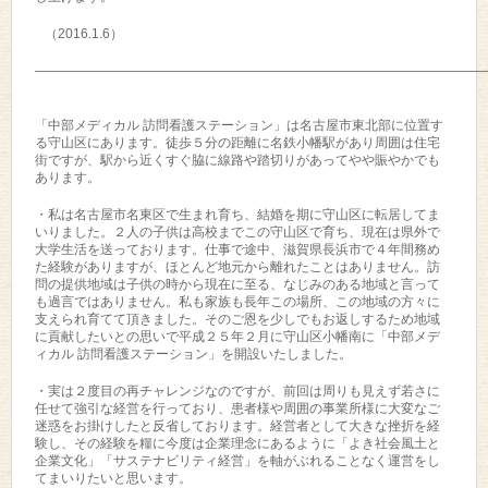
（2016.1.6）
——————————————————————————————————
「中部メディカル 訪問看護ステーション」は名古屋市東北部に位置す
る守山区にあります。徒歩５分の距離に名鉄小幡駅があり周囲は住宅
街ですが、駅から近くすぐ脇に線路や踏切りがあってやや賑やかでも
あります。
・私は名古屋市名東区で生まれ育ち、結婚を期に守山区に転居してま
いりました。２人の子供は高校までこの守山区で育ち、現在は県外で
大学生活を送っております。仕事で途中、滋賀県長浜市で４年間務め
た経験がありますが、ほとんど地元から離れたことはありません。訪
問の提供地域は子供の時から現在に至る、なじみのある地域と言って
も過言ではありません。私も家族も長年この場所、この地域の方々に
支えられ育てて頂きました。そのご恩を少しでもお返しするため地域
に貢献したいとの思いで平成２５年２月に守山区小幡南に「中部メデ
ィカル 訪問看護ステーション」を開設いたしました。
・実は２度目の再チャレンジなのですが、前回は周りも見えず若さに
任せて強引な経営を行っており、患者様や周囲の事業所様に大変なご
迷惑をお掛けしたと反省しております。経営者として大きな挫折を経
験し、その経験を糧に今度は企業理念にあるように「よき社会風土と
企業文化」「サステナビリティ経営」を軸がぶれることなく運営をし
てまいりたいと思います。