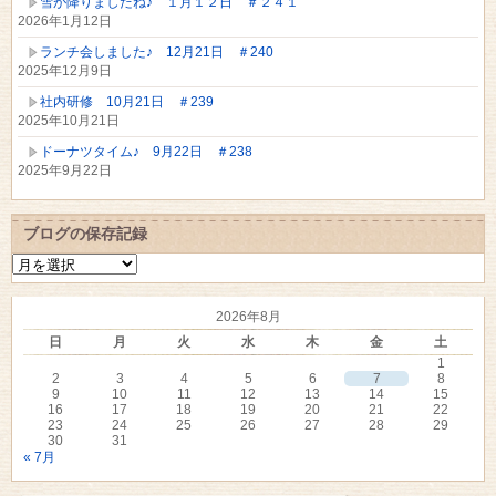
雪が降りましたね♪ １月１２日 ＃２４１
2026年1月12日
ランチ会しました♪ 12月21日 ＃240
2025年12月9日
社内研修 10月21日 ＃239
2025年10月21日
ドーナツタイム♪ 9月22日 ＃238
2025年9月22日
ブログの保存記録
ブ
ロ
グ
2026年8月
の
保
日
月
火
水
木
金
土
存
1
記
2
3
4
5
6
7
8
録
9
10
11
12
13
14
15
16
17
18
19
20
21
22
23
24
25
26
27
28
29
30
31
« 7月