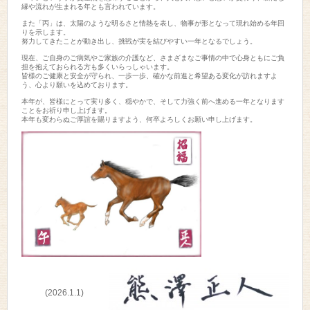
縁や流れが生まれる年とも言われています。

また「丙」は、太陽のような明るさと情熱を表し、物事が形となって現れ始める年回
りを示します。

努力してきたことが動き出し、挑戦が実を結びやすい一年となるでしょう。

現在、ご自身のご病気やご家族の介護など、さまざまなご事情の中で心身ともにご負
担を抱えておられる方も多くいらっしゃいます。

皆様のご健康と安全が守られ、一歩一歩、確かな前進と希望ある変化が訪れますよ
う、心より願いを込めております。

本年が、皆様にとって実り多く、穏やかで、そして力強く前へ進める一年となります
ことをお祈り申し上げます。

本年も変わらぬご厚誼を賜りますよう、何卒よろしくお願い申し上げます。
(2026.1.1)