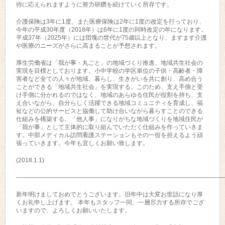
待に応えられますように努力研鑽を続けていく所存です。
介護保険は3年に1度、また医療保険は2年に1度の改定を行っており、
今年の平成30年度（2018年）は6年に1度の同時改定の年になります。
平成37年（2025年）には団塊の世代が75歳以上となり、ますます介護
や医療のニーズがさらに高まることが予想されます。
厚生労働省は「我が事・丸ごと」の地域づくり推進、地域共生社会の
実現を目標としております。小中学校の学区単位の子供・高齢者・障
害者など全ての人々が地域、暮らし、生きがいを共に創り、高め合う
ことができる「地域共生社会」を実現する。このため、支え手側と受
け手側に分かれるのではなく、地域のあらゆる住民が役割を持ち、支
え合いながら、自分らしく活躍できる地域コミュニティを育成し、福
祉などの公的サービスと協働して助け合いながら暮らすことのできる
仕組みを構築する。「他人事」になりがちな地域づくりを地域住民が
「我が事」として主体的に取り組んでいただく仕組みを作っていきま
す。中部メディカル訪問看護ステーションもその一役を担えるよう頑
張っていきます。今年も宜しくお願い致します。
(2018.1.1)
——————————————————————————————————
新年明けましておめでとうございます。旧年中は大変お世話になり厚
くお礼申し上げます。 本年もスタッフ一同、一層尽力する所存でござ
いますので、よろしくお願いいたします。