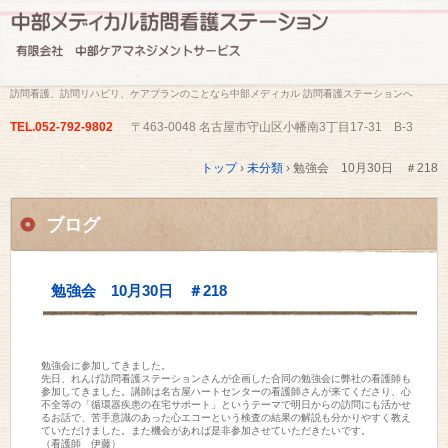
訪問看護、訪問リハビリ、ケアプランのことなら中部メディカル 訪問看護ステーションへ
TEL.
052-792-9802
〒463-0048 名古屋市守山区小幡南3丁目17-31 B-3
トップ
›
未分類
›
勉強会 10月30日 ＃218
ブログ
勉強会 10月30日 ＃218
勉強会に参加してきました。

先日、れんげ訪問看護ステーションさんが企画した合同の勉強会に弊社の看護師も
参加してきました。講師は名古屋ハートセンターの看護師さんが来てくださり、心
不全等の「循環器疾患の在宅サポート」というテーマで明日からの訪問にも活かせ
るお話で、苦手意識のあった心エコーという検査の結果の解説も分かりやすく教え
ていただけました。また機会があれば是非参加させていただきたいです。

（看護師　伊藤）